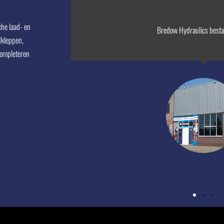
he laad- en
Hydraulics
Bredow Hydraulics besta
dkleppen,
completeren