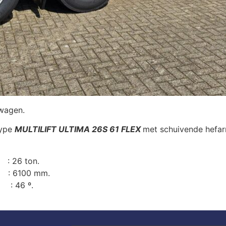
wagen.
type
MULTILIFT ULTIMA 26S 61 FLEX
met schuivende hefa
: 26 ton.
00 mm.
 º.