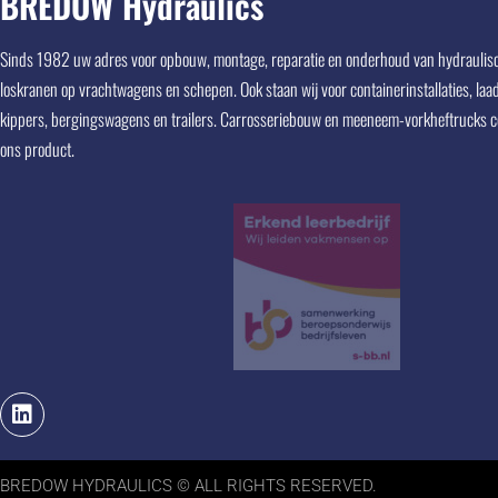
BREDOW Hydraulics
Sinds 1982 uw adres voor opbouw, montage, reparatie en onderhoud van hydraulisc
Voor onderhoud keuring en nieuw zijn uw arbeidsmiddelen bij Bredow 
loskranen op vrachtwagens en schepen. Ook staan wij voor containerinstallaties, laa
in goede handen
kippers, bergingswagens en trailers. Carrosseriebouw en meeneem-vorkheftrucks 
ons product.
BREDOW HYDRAULICS © ALL RIGHTS RESERVED.