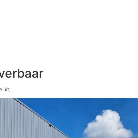
everbaar
 uit;