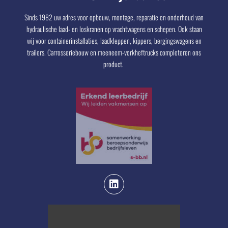
Sinds 1982 uw adres voor opbouw, montage, reparatie en onderhoud van
hydraulische laad- en loskranen op vrachtwagens en schepen. Ook staan
wij voor containerinstallaties, laadkleppen, kippers, bergingswagens en
trailers. Carrosseriebouw en meeneem-vorkheftrucks completeren ons
product.