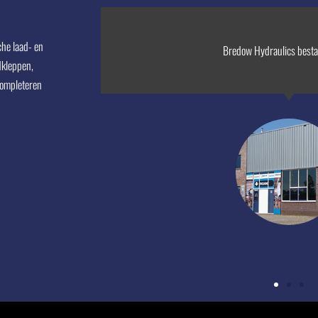
he laad- en
Hydraulics
Bredow Hydraulics besta
dkleppen,
completeren