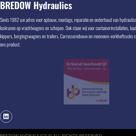
BREDOW Hydraulics
Sinds 1982 uw adres voor opbouw, montage, reparatie en onderhoud van hydraulisc
Voor onderhoud keuring en nieuw zijn uw arbeidsmiddelen bij Bredow 
loskranen op vrachtwagens en schepen. Ook staan wij voor containerinstallaties, laa
in goede handen
kippers, bergingswagens en trailers. Carrosseriebouw en meeneem-vorkheftrucks 
ons product.
BREDOW HYDRAULICS © ALL RIGHTS RESERVED.